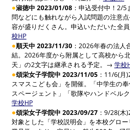
●
淑徳中 2023/01/08
：申込受付中！2/
問などにも触れながら入試問題の注意点
容が盛りだくさん。申込いただいた全員
校HP
●
順天中 2023/11/30
：2026年春の法
結。2026年度から附属として高校か
天」の2文字は継承される予定。→
学校
●
頌栄女子学院中 2023/11/05
：11/6(
スマスこども会」を開催。「中学生の奉
スページェント」「歌隊やハンドベルク
学校HP
●
頌栄女子学院中 2023/09/27
：9/28(
対象とした「学校説明会」を本校グロー