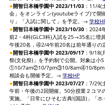
●
開智日本橋学園中 2023/11/03
：11/4
会」をオンライン(youtubeライブ)
り」「入試に関して」を予定。→
学校H
●
開智日本橋学園中 2023/10/30
：202
前2・4科(GLC3科)入試を25→35名に増
午後20名，④2/4午前20名は前年通り
●
開智日本橋学園中 2023/09/17
：9/18
祭(文化祭)」を予約制で公開。対象は小
①10/7am②10/7pm③10/8am④1
相談会も開催予定。→
学校HP
●
開智日本橋学園中 2023/07/27
：7/29
午前・午後の2回開催。50分授業２コ
実施。「日常にひそむ古典!(国語)」「