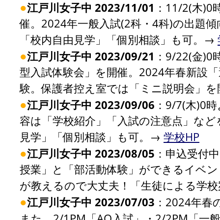
●
江戸川女子中 2023/11/01
：11/2(木
催。2024年一般入試(2科・4科)の出
「校内自由見学」「個別相談」も可。→
●
江戸川女子中 2023/09/21
：9/22(金
型入試体験会」を開催。2024年春新設「
験。保護者控え室では「ミニ説明会」を
●
江戸川女子中 2023/09/06
：9/7(木)
容は「学校紹介」「入試の注意点」など
見学」「個別相談」も可。→
学校HP
●
江戸川女子中 2023/08/05
：申込受付中
授業」と「部活動体験」ができるイベン
が教えるので大丈夫！「生徒による学校
●
江戸川女子中 2023/07/03
：2024年
また，2/1PM「AO入試」・2/2PM「一