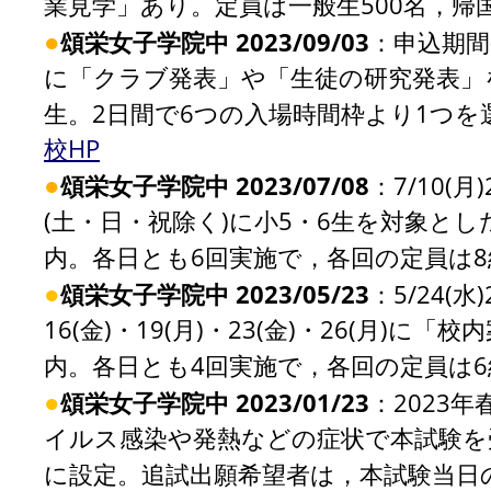
業見学」あり。定員は一般生500名，帰
●
頌栄女子学院中 2023/09/03
：申込期間(抽
に「クラブ発表」や「生徒の研究発表」を行う「
生。2日間で6つの入場時間枠より1つを選
校HP
●
頌栄女子学院中 2023/07/08
：7/10(月
(土・日・祝除く)に小5・6生を対象と
内。各日とも6回実施で，各回の定員は8組
●
頌栄女子学院中 2023/05/23
：5/24(水
16(金)・19(月)・23(金)・26(月
内。各日とも4回実施で，各回の定員は6組
●
頌栄女子学院中 2023/01/23
：2023
イルス感染や発熱などの症状で本試験を受
に設定。追試出願希望者は，本試験当日