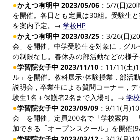
●
かえつ有明中 2023/05/06
：5/7(日)
を開催。各日とも定員は30組。受験生
を案内予定。→
学校HP
●
かえつ有明中 2023/03/25
：3/26(日
会」を開催。中学受験生を対象に，グル
の制限なし。春休みの部活動などの様子
●
学習院女子中 2023/11/10
：11/11(
ル」を開催。教科展示･体験授業，部活
説明会，卒業生による質問コーナー，デ
験生1名＋保護者2名まで入場可。→
学校
●
学習院女子中 2023/09/09
：9/11(月
会」を開催。定員200名で「学校案内」「
加できる「オープンスクール」を開催(9/2
●
学習院女子中 2023/03/12
：3/13(月