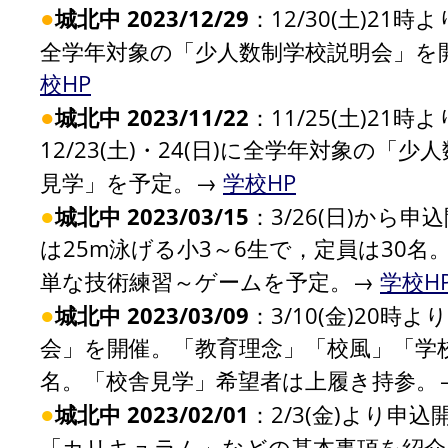
●
城北中 2023/12/29
：12/30(土)21
全学年対象の「少人数制学校説明会」を
校HP
●
城北中 2023/11/22
：11/25(土)21
12/23(土)・24(日)に全学年対象の
見学」を予定。→
学校HP
●
城北中 2023/03/15
：3/26(日)から
は25m泳げる小3～6生で，定員は30
単な技術練習～ゲームを予定。→
学校H
●
城北中 2023/03/09
：3/10(金)20時
会」を開催。「教育理念」「校風」「学校
名。「校舎見学」希望者は上履き持参。
●
城北中 2023/02/01
：2/3(金)より申
「カリキュラム」などの基本事項を紹介