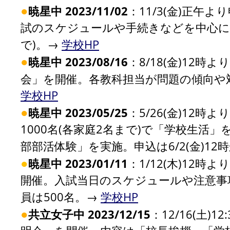
●
暁星中 2023/11/02
：11/3(金)正午
試のスケジュールや手続きなどを中心に説明
で)。→
学校HP
●
暁星中 2023/08/16
：8/18(金)12時
会」を開催。各教科担当が問題の傾向や対
学校HP
●
暁星中 2023/05/25
：5/26(金)12
1000名(各家庭2名まで)で「学校生活」
部部活体験」を実施。申込は6/2(金)12
●
暁星中 2023/01/11
：1/12(木)12時
開催。入試当日のスケジュールや注意事
員は500名。→
学校HP
●
共立女子中 2023/12/15
：12/16(土)