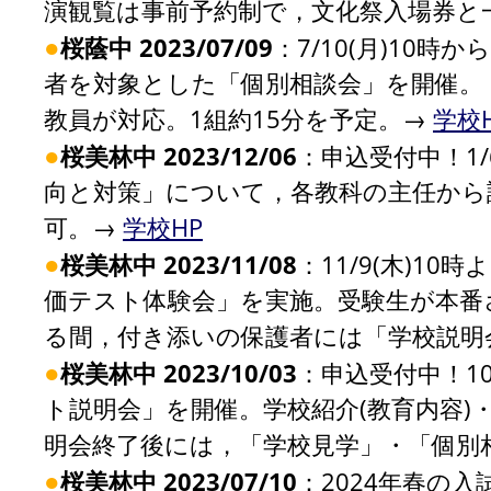
演観覧は事前予約制で，文化祭入場券と
●
桜蔭中 2023/07/09
：7/10(月)10時
者を対象とした「個別相談会」を開催。
教員が対応。1組約15分を予定。→
学校
●
桜美林中 2023/12/06
：申込受付中！1
向と対策」について，各教科の主任から
可。→
学校HP
●
桜美林中 2023/11/08
：11/9(木)1
価テスト体験会」を実施。受験生が本番
る間，付き添いの保護者には「学校説明
●
桜美林中 2023/10/03
：申込受付中！1
ト説明会」を開催。学校紹介(教育内容)
明会終了後には，「学校見学」・「個別
●
桜美林中 2023/07/10
：2024年春の入