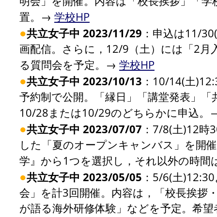
明会」を開催。内容は「校長挨拶」「学
置。→
学校HP
●
共立女子中 2023/11/29
：申込は11/3
画配信。さらに，12/9（土）には「2
る質問会を予定。→
学校HP
●
共立女子中 2023/10/13
：10/14(土)
予約制で公開。「縁日」「講堂発表」「
10/28または10/29のどちらかに申込。
●
共立女子中 2023/07/07
：7/8(土)1
した「夏のオープンキャンバス」を開催
学』から1つを選択し，それ以外の時間
●
共立女子中 2023/05/05
：5/6(土)12
会」を計3回開催。内容は，「校長挨拶
が語る海外研修体験」などを予定。希望者