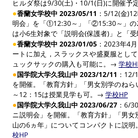
ヒルダ祭は9/30(土)・10/1(日)に開催
●
香蘭女学校中 2023/05/11
：5/12(金
明会」を「①12:30～」「②15:30
は小6生対象で「説明会(保護者)」と「
●
香蘭女学校中 2023/01/05
：2023年
ートに加え，スラックスや盛夏服として
ュックサックの購入も可能に。→
学校H
●
国学院大学久我山中 2023/12/11
：12
を開催。「教育方針」「男女別学のねらい
～12：15は授業見学も可。→
学校HP
●
国学院大学久我山中 2023/06/27
：6/
ニ説明会」を開催。「教育方針」「男女
山の6ヵ年」についてコンパクトに説明
校HP