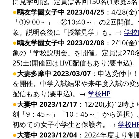
に見学可能。定員は各回150名(1家庭3
●
鴎友学園女子中 2023/04/25
：4/28(
「①9:00～」「②10:40～」の2回開催
象。説明会後に「授業見学」も。→
学校
●
鴎友学園女子中 2023/02/08
：2/10(
象の「学校説明会」を開催。定員は270
25(土)開催回はLIVE配信もあり(要申込)
●
大妻多摩中 2023/03/07
：申込受付中！
を開催。中学入試結果や来年度入試の変
配信もあり(要申込)。→
学校HP
●
大妻中 2023/12/17
：12/20(水)12
刻「9：45～」「10：45～」から選択
初めての女子小学生と保護者。→
学校H
●
大妻中 2023/12/04
：2024年度より