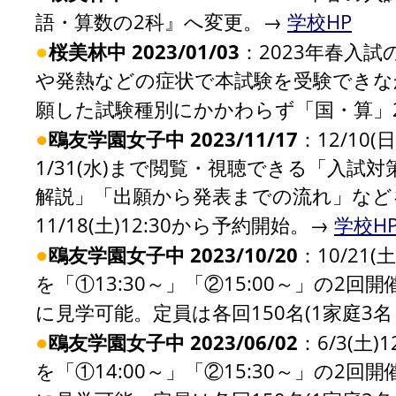
語・算数の2科』へ変更。→
学校HP
●
桜美林中 2023/01/03
：2023年春入
や発熱などの症状で本試験を受験できなか
願した試験種別にかかわらず「国・算」
●
鴎友学園女子中 2023/11/17
：12/10
1/31(水)まで閲覧・視聴できる「入試
解説」「出願から発表までの流れ」など
11/18(土)12:30から予約開始。→
学校H
●
鴎友学園女子中 2023/10/20
：10/21
を「①13:30～」「②15:00～」の
に見学可能。定員は各回150名(1家庭3
●
鴎友学園女子中 2023/06/02
：6/3(土
を「①14:00～」「②15:30～」の