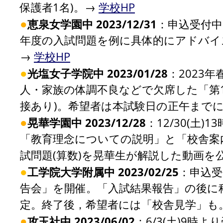
保護者1名)。→
学校HP
●
恵泉女学園中 2023/12/31
：申込受付中
年度の入試問題を例に具体的にアドバイ
→
学校HP
●
光塩女子学院中 2023/01/28
：2023
人・家族の体調不良などで欠席した「第1
接あり)。希望者は本試験日の正午まで
●
晃華学園中 2023/12/28
：12/30(土
「教育理念についての説明」と「校舎案
試問題(算数)を晃華生が解説した動画を
●
工学院大学附属中 2023/02/25
：申込受
告会」を開催。「入試結果報告」の後に科
定。終了後，希望者には「校舎見学」も。
●
攻玉社中 2023/06/02
：6/3(土)9時