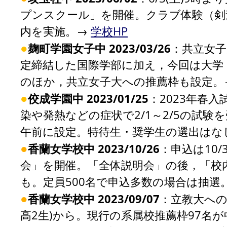
プンスクール」を開催。クラブ体験（剣
内を実施。→
学校HP
●
麹町学園女子中 2023/03/26
：共立女子
定締結した国際学部に加え，今回は大学
のほか，共立女子大への推薦枠も設定。
●
佼成学園中 2023/01/25
：2023年春
染や発熱などの症状で2/1～2/5の試験
午前に設定。特待生・奨学生の選出はな
●
香蘭女学校中 2023/10/26
：申込は10/
会」を開催。「全体説明会」の後，「校
も。定員500名で申込多数の場合は抽選
●
香蘭女学校中 2023/09/07
：立教大への
高2生)から。現行の系属校推薦枠97名