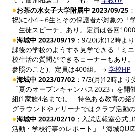
●
お茶の水女子大学附属中 2023/09/25
：
祝)に小4～6生とその保護者が対象の「学
「生徒スピーチ」あり。定員は各回1000
●
海城中 2023/09/19
：9/20(水)12時
課後の学校のようすを見学できる「ミニ
校生活の質問ができるコーナーもあり。対
参照のこと)。定員は400組。→
学校HP
●
海城中 2023/07/02
：7/3(月)12時よ
「夏のオープンキャンパス2023」を開
組(1家族4名まで)。「特色ある教育の
グラウンドやアリーナではクラブ活動
●
海城中 2023/02/10
：入試広報室公式L
活動・学校行事のレポート」「海城QUI