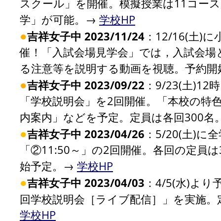
スクール」を開催。模擬授業は11コース
学」が可能。→
学校HP
●
吉祥女子中 2023/11/24
：12/16(土
催！「入試会場見学会」では，入試会場
る注意等を説明する動画を視聴。予約開
●
吉祥女子中 2023/09/22
：9/23(土)
「学校説明会」を2回開催。「本校の特色
内案内」などを予定。定員は各回300名
●
吉祥女子中 2023/04/26
：5/20(土)
「②11:50～」の2回開催。各回の定員
始予定。→
学校HP
●
吉祥女子中 2023/04/03
：4/5(水)よ
回学校説明会［ライブ配信］」を実施。定員
学校HP