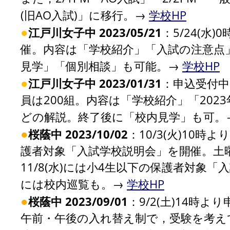
(旧AO入試)」に移行。→
学校HP
●
江戸川女子中 2023/05/21
：5/24(水
催。内容は「学校紹介」「入試の注意点
見学」「個別相談」も可能。→
学校HP
●
江戸川女子中 2023/01/31
：申込受付中
員は200組。内容は「学校紹介」「20
どの解説。終了後に「校内見学」も可。
●
桜蔭中 2023/10/02
：10/3(火)10時よ
護者対象「入試学校説明会」を開催。土曜
11/8(水)には小4生以下の保護者対象
には校内巡覧も。→
学校HP
●
桜蔭中 2023/09/01
：9/2(土)14時よ
午前・午後の入れ替え制で，受験を考え