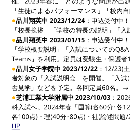
催。2023年春に「どのような問題が
「生徒によるパフォーマンス」「校内自
●
品川翔英中 2023/12/24
：申込受付中！
「校長挨拶」「学校の特長の説明」「入
●
品川翔英中 2023/01/15
：申込受付中！1
「学校概要説明」「入試についてのQ&A」中
Teams」を利用。定員は受験生・保護者
●
品川女子学院中 2023/12/22
：12/23
者対象の「入試説明会」を開催。「入試
舎見学」などを予定。各回定員60名。
●
芝浦工業大学附属中 2023/10/03
：20
科入試へ。2024年春「国算(各60分･各120
各100点)・理(40分･80点)・社(論述
HP