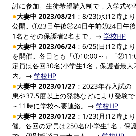
討に参加。生徒希望購入制で，入学式や
●
大妻中 2023/08/21
：8/23(水)12時
公開。①23日午後②24日午前③24日
1名とその保護者2名まで。→
学校HP
●
大妻中 2023/06/24
：6/25(日)12時
を開催。各日とも「①10:00～」「②11:
定員は各回30名(小学生1名，保護者最
内。→
学校HP
●
大妻中 2023/01/27
：2023年春入試の
患や37.5度以上の発熱などにより受験
～11時に学校へ要連絡。→
学校HP
●
大妻中 2023/01/22
：1/23(月)12時
催。各回の定員は250名(小学生1名，保
で，個別相談コーナーも。→
学校HP