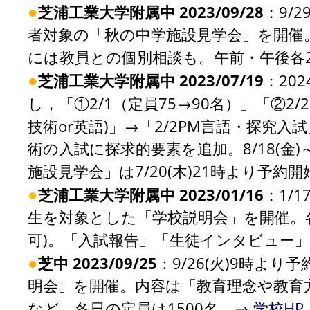
●
芝浦工業大学附属中 2023/09/28
：9/
者対象の「秋の中学施設見学会」を開催
には教員との個別相談も。午前・午後各2
●
芝浦工業大学附属中 2023/07/19
：20
し，「①2/1（定員75→90名）」「②2/
技術or英語)」→「2/2PM言語・探究
術の入試に探求的要素を追加。8/18(金
施設見学会」は7/20(木)21時より予約
●
芝浦工業大学附属中 2023/01/16
：1/1
生を対象とした「学校説明会」を開催。各
可)。「入試報告」「生徒インタビュー
●
芝中 2023/09/25
：9/26(火)9時より予約
明会」を開催。内容は「教育理念や教育
など。各日の定員は1500名。→
学校HP