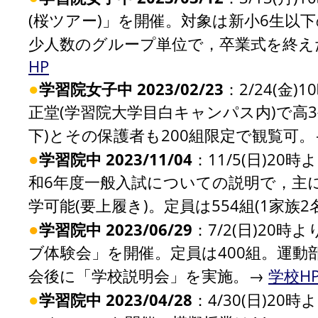
(桜ツアー)」を開催。対象は新小6生以
少人数のグループ単位で，卒業式を終えた
HP
●
学習院女子中 2023/02/23
：2/24(金
正堂(学習院大学目白キャンパス内)で高
下)とその保護者も200組限定で観覧可
●
学習院中 2023/11/04
：11/5(日)2
和6年度一般入試についての説明で，主に
学可能(要上履き)。定員は554組(1家族
●
学習院中 2023/06/29
：7/2(日)20
ブ体験会」を開催。定員は400組。運
会後に「学校説明会」を実施。→
学校H
●
学習院中 2023/04/28
：4/30(日)2