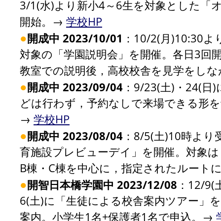
3/1(水)より新小4～6生を対象とした「
開始。→
学校HP
●
開成中 2023/10/01
：10/2(月)10:3
対象の「学園説明会」を開催。各日3回開催
教室での説明後，高校校舎を見学をしな
●
開成中 2023/09/04
：9/23(土)・2
どは行わず，予約なしで来場できる形を予
→
学校HP
●
開成中 2023/08/04
：8/5(土)10時よ
育施設プレビューデイ」を開催。対象は
B棟・C棟を中心に，指定されたルート
●
開智日本橋学園中 2023/12/08
：12/9
6(土)に「生徒による校舎案内ツアー」
案内。小学生1名+保護者1名で申込。→