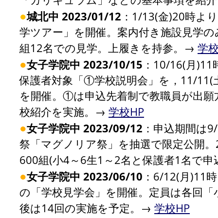
●
城北中 2023/01/12
：1/13(金)20時
学ツアー」を開催。案内付き施設見学の
組12名での見学。上履きを持参。→
学校
●
女子学院中 2023/10/15
：10/16(月)
保護者対象「①学校説明会」を，11/11
を開催。①は申込先着制で教職員が出願
校紹介を実施。→
学校HP
●
女子学院中 2023/09/12
：申込期間は9/1
祭「マグノリア祭」を抽選で限定公開。
600組(小4～6生1～2名と保護者1名で申
●
女子学院中 2023/06/10
：6/12(月)
の「学校見学会」を開催。定員は各回「小
後は14回の実施を予定。→
学校HP