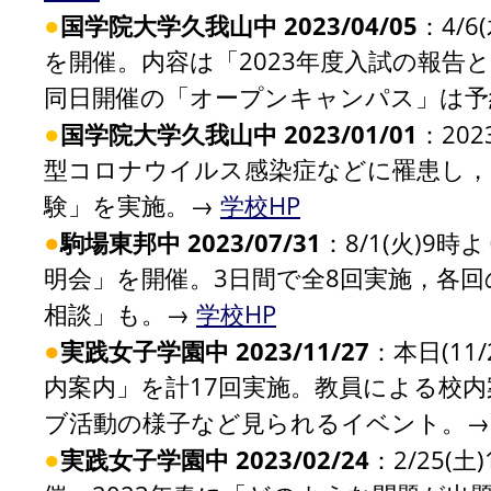
●
国学院大学久我山中 2023/04/05
：4/
を開催。内容は「2023年度入試の報告
同日開催の「オープンキャンパス」は
●
国学院大学久我山中 2023/01/01
：20
型コロナウイルス感染症などに罹患し，受
験」を実施。→
学校HP
●
駒場東邦中 2023/07/31
：8/1(火)9時
明会」を開催。3日間で全8回実施，各回の
相談」も。→
学校HP
●
実践女子学園中 2023/11/27
：本日(11
内案内」を計17回実施。教員による校
ブ活動の様子など見られるイベント。
●
実践女子学園中 2023/02/24
：2/25(