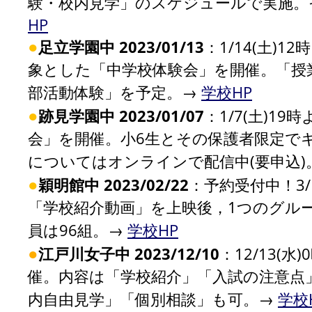
験・校内見学」のスケジュールで実施。
HP
●
足立学園中 2023/01/13
：1/14(土)
象とした「中学校体験会」を開催。「授
部活動体験」を予定。→
学校HP
●
跡見学園中 2023/01/07
：1/7(土)19
会」を開催。小6生とその保護者限定で
についてはオンラインで配信中(要申込)
●
穎明館中 2023/02/22
：予約受付中！3
「学校紹介動画」を上映後，1つのグループ
員は96組。→
学校HP
●
江戸川女子中 2023/12/10
：12/13(
催。内容は「学校紹介」「入試の注意点
内自由見学」「個別相談」も可。→
学校