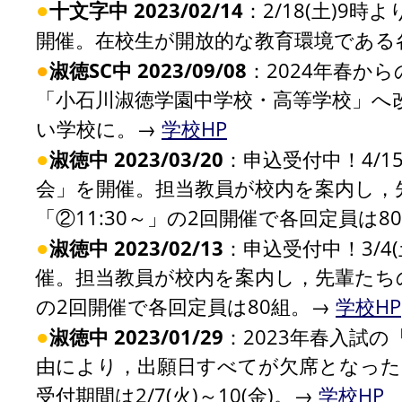
●
十文字中 2023/02/14
：2/18(土)9
開催。在校生が開放的な教育環境である
●
淑徳SC中 2023/09/08
：2024年春か
「小石川淑徳学園中学校・高等学校」へ
い学校に。→
学校HP
●
淑徳中 2023/03/20
：申込受付中！4/1
会」を開催。担当教員が校内を案内し，先
「②11:30～」の2回開催で各回定員は8
●
淑徳中 2023/02/13
：申込受付中！3/4
催。担当教員が校内を案内し，先輩たちの授
の2回開催で各回定員は80組。→
学校HP
●
淑徳中 2023/01/29
：2023年春入試
由により，出願日すべてが欠席となった受
受付期間は2/7(火)～10(金)。→
学校HP