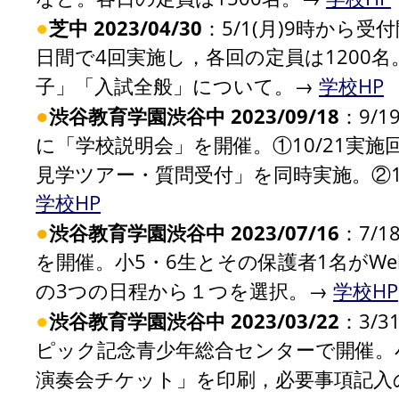
●
芝中 2023/04/30
：5/1(月)9時から受
日間で4回実施し，各回の定員は1200
子」「入試全般」について。→
学校HP
●
渋谷教育学園渋谷中 2023/09/18
：9/1
に「学校説明会」を開催。①10/21実
見学ツアー・質問受付」を同時実施。②1
学校HP
●
渋谷教育学園渋谷中 2023/07/16
：7/1
を開催。小5・6生とその保護者1名がWeb
の3つの日程から１つを選択。→
学校HP
●
渋谷教育学園渋谷中 2023/03/22
：3/
ピック記念青少年総合センターで開催。
演奏会チケット」を印刷，必要事項記入